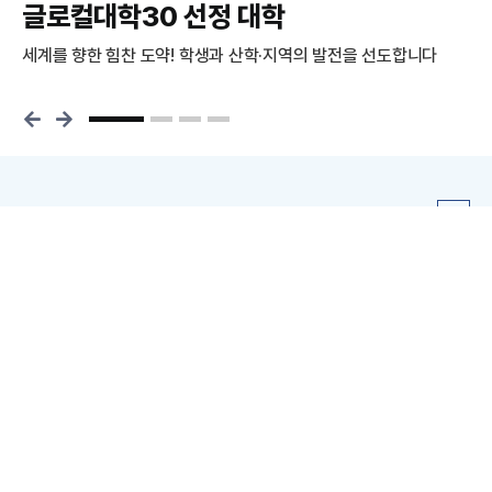
글로컬대학30
선정 대학
세계를 향한 힘찬 도약!
학생과 산학·지역의 발전을 선도합니다
경
2026학년도 2학기 학생설계전공 신청 안내(연장)
학생설계전공 내가 선택하고, 내가 설계하는 전공. '학생설계전공'을 통해 나만
의 전공을 직접 설계해 보세요!!!1) 제 도 명: 학생설계전공2) 신청대상: 2개 학
2026-08-04
기 이상 이수한 재학생3) 이수모형- 학생설계 부전공(21학점)- 학생설계 복수