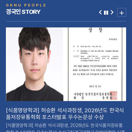
GKNU PEOPLE
경국인 STORY
대
[식품영양학과] 허승환 석사과정생, 2026년도 한국식
[
품저장유통학회 포스터발표 우수논문상 수상
CC
장
[식품영양학과] 허승환 석사과정생, 2026년도 한국식품저장유통
[