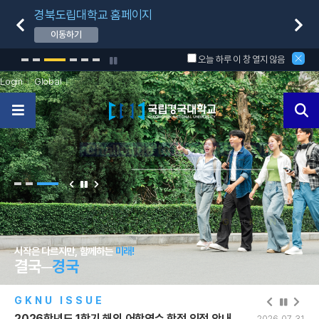
경북도립대학교 홈페이지
무선
이동하기
자세
오늘 하루 이 창 열지 않음
Login
Global
Challenge to Next in GKNU!
Challenge to Next in GKNU!
글로컬
글로컬
경
북거점
경
경
북
북
국
국
국
립대학 GKNU
립대학 GKNU
립대학 GKNU
3
/
3
지역발전을 선도하는 경북거점국립대
학생의 삶과 미래를 함께 하는 대학
학생의 삶과 미래를 함께 하는 대학
세계를 향한 힘찬 도약
세계를 향한 힘찬 도약
경북 의료 불평등 해소, 국립의대 설립 추진
G
G
글로컬대학30 국립경국대학교
글로컬대학30 국립경국대학교
reat
reat
K
K
ey,
ey,
N
N
ew
ew
U
U
niverse
niverse
시작은 다르지만, 함께하는
미래!
2026학년도 2학기 타 대학 학점교류 신청 안내(경국대 → 타대학)
2026-07-13
결국─
경국
2026학년도 2학기 학생설계전공 신청 안내(연장)
2026-08-04
2026학년도 2학기 등록금 차등납부 안내
2026-08-03
GKNU ISSUE
2026학년도 1학기 해외 어학연수 학점 인정 안내
2026-07-31