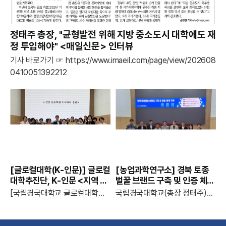
정태주 총장, "균형발전 위해 지방 중소도시 대학에도 재
정 투입해야" <매일신문> 인터뷰
기사 바로가기 ☞ https://www.imaeil.com/page/view/202608
0410051392212
[글로컬대학(K-인문)] 글로컬
[농업과학연구소] 경북 토종
대학추진단, K-인문 <지역 특
벌꿀 브랜드 구축 및 인증 체계
산품 기반‘문화 체험 디자이너
구축 토론회 성료
[국립경국대학교 글로컬대학추진단 공고 제2026-85호]국립경국대학교 글로컬대학추진단,K-인문 지역 특산품 기반‘문화 체험 디자이너 양성’ 교육 과정 성료국립경국대학교(총장 정태주) 글로컬대학추진단(단장 임재환)은 지난 7월 23일 국립경국대학교 지역교육문화복합관에서 ‘K-인문 지역 특산품 기반 문화 체험 디자이너 양성’ 교육 과정 수료식을 개최하..
국립경국대학교(총장 정태주)는 경상북도 농업기술원, 한국한봉협회 경북지회와 공동으로 2026년 7월 21일 국립경국대학교 지역교육문화복합관에서 「경북 토종벌꿀 브랜드 구축 및 인증 체계 구축 토론회」를 개최했다.이번 토론회는 경북지역 토종벌꿀의 품질과 안전성을 과학적으로 검증하고, 이를 기반으로 소비자가 신뢰할 수 있는 공동 인증체계와 지역 브랜드를 구..
양성’> 교육 과정 성료