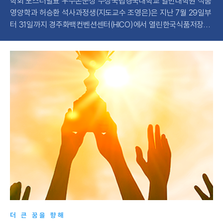
자
학회 포스터발표 우수논문상 수상국립경국대학교 일반대학원 식품
Be
역
영양학과 허승환 석사과정생(지도교수 조영은)은 지난 7월 29일부
기
상은
터 31일까지 경주화백컨벤션센터(HICO)에서 열린한국식품저장유
국제
rn
통학회 학술대회 「Future Food Systems: AI-Driven Innovation A
on
or
cross the Value Chain」에서 포스터 발표를 통해 우수논문상을 수
▲
상..
터 1
더 큰 꿈을 향해
신