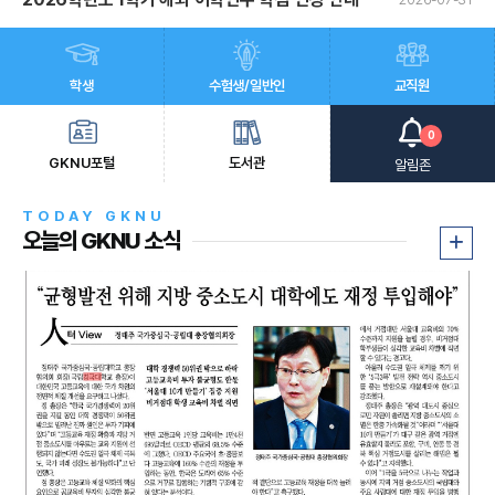
2026학년도 2학기 수강신청 일정 공고
2026-07-28
2026학년도 2학기 등록 안내(분할납부·납부연기 신청 및 안내 포함)
2026-07-21
학생
수험생/일반인
교직원
2026학년도 2학기 타 대학 학점교류 신청 안내(경국대 → 타대학)
2026-07-13
2026학년도 2학기 학생설계전공 신청 안내(연장)
2026-08-04
0
GKNU포털
도서관
알림존
TODAY GKNU
오늘의 GKNU 소식