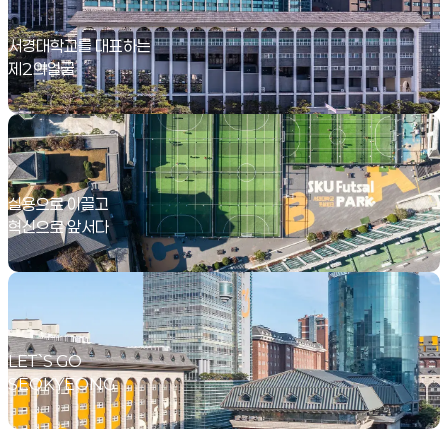
Mascot
서경대학교를 대표하는
제2의얼굴
Brochure
실용으로 이끌고
혁신으로 앞서다
Promotion Film
LET`S GO
SEOKYEONG