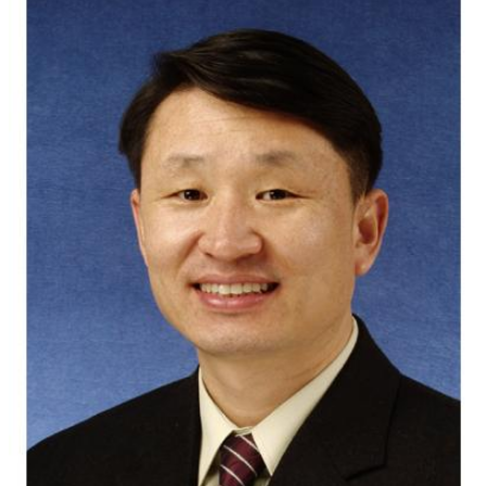
24세 청소년 3인 이상으로 구성된 퍼포먼스 팀 다. 내용:
2026 서울청소년댄스페스티벌 [SEOUL CODE:924]
PART1. 퍼포먼스 대회 1) 청소년부 / 일반부 구분 및 예선,
본선 진행 2) 총 160만 원 상금+상패 제공 라. 신청방법:
포스터 내 QR 코드 및 링크 참조
(https:/link24.kr/450IMpr) 붙임 1. 포스터 붙임 2.
안내문 끝.
교