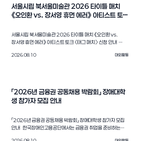
서울시립 북서울미술관 2026 타이틀 매치 
《오인환 vs. 장서영 휴먼 에러》 아티스트 토크 
〈태그 매치〉 신청 안내
서울시립 북서울미술관 2026 타이틀 매치 《오인환 vs.
장서영 휴먼 에러》 아티스트 토크 〈태그 매치〉 신청 안내
서울시립 북서울미술관(노원구 동일로 1238)은 2026
2026.08.10
대외활동
타이틀 매치 《오인환 vs. 장서영 휴먼 에러》 아티스트 토크
〈태그 매치〉를 개최합니다. 이번 아티스트 토크는 북서울
미술관의 대표적인 연례전 타이틀 매치 형식을 토크로
확장하기 위한 새로운 시도입니다. 프로레슬링의 태그 매치
형식을 차용하여, 참여작가, 그리고 이들과 매칭된 연구자가
「2026년 금융권 공동채용 박람회」 장애대학
한팀을 이뤄 전시주제와 작업에 대해 논의하는 지적 태그
생 참가자 모집 안내
매치를 선보입니다. 관심 있는 학생분들은 아래 개요를
확인해주시길 바랍니다. 개요 가. 일시: 2026년 8월 22일
(토) 14:00 ~ 18:00 나. 장소: 서울시립 북서울미술관
「2026년 금융권 공동채용 박람회」 장애대학생 참가자 모집
다목적홀 B1층 다. 모집기관: 2026년 7월 30일 (목) ~ 8월
안내 한국장애인고용공단에서는 금융권 취업을 준비하는
21일 (금) 23:00 라. 모집인원: 300명 (선착순) 마.
장애인의 구직을 위해 「2026년 금융권 공동채용 박람회」
신청방법: 서울시립미술관 홈페이지 내 구글폼 신청
2026.08.10
대외활동