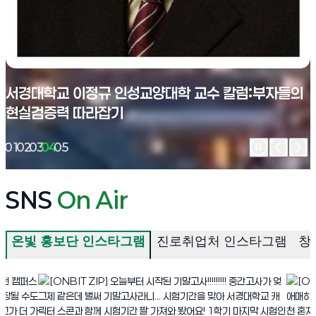
서경대학교 이정규 인성교양대학 교수 칼럼:부자들의
현실검증력 따라잡기
01
02
03
04
05
SNS
On Air
전체 보기
온빛 홍보단 인스타그램
진로취업처 인스타그램
창
(새 창 열림)
(새 창 