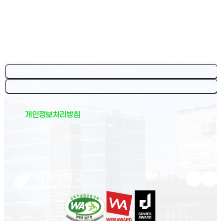
실무중심 실습 교육,
실력 향상의 기회를 잡으세요.
현장실습 프로그램 신청하러 가기
(새 창 열림)
주요기관
주요서비스
개인정보처리방침
이메일무단수집거
부
(새 창 열림)
대학정보공시
유튜브 새
인스