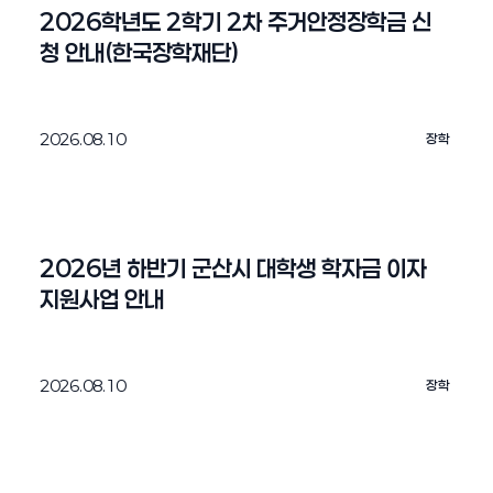
기회를 제공하오니 관심 있는 학생은 아래 개요를
2026학년도 2학기 2차 주거안정장학금 신
확인해주시길 바랍니다. 개요 가. 대회명: 2026 국립공원
청 안내(한국장학재단)
위성 모니터링 AI 챌린지 나. 대회주제: 위성영상 및 AI 기반
국립공원 모니터링 모델 개발 1) 기후변화 지표종
모니터링 2) 산사태 모니터링 3) 불법
시설물 감지 4) 해안 쓰레기 감지 다. 참여대상:
2026.08.10
장학
14세 이상 대한민국 국민 누구나 ( 개인 또는 5인 이하 팀 ) 라.
접수일정: 1) [주제 1~2] 구상나무 고사 탐지 & 산사태 붕괴지
탐지 - 참가 접수 및 팀 빌딩: 2026. 7. 31. (금)
~ 9. 21. (월) 14:00까지 2) [주제 3~4]
2026년 하반기 군산시 대학생 학자금 이자 
국립공원 내 시설물 변화 탐지 & 해안 쓰레기 탐지
지원사업 안내
- 참가 접수 및 팀 빌딩: 2026. 7. 31. (금) ~ 10. 6. (화)
14:00까지 3) [ 공통 일정 ] - 수상자
발표: 2026. 10. 14. (수) 예정 (모든 주제 공통) 마.
참여방법: -참여 링크:
2026.08.10
장학
https://aifactory.space/ko/page/knps 붙임 1.
포스터 붙임 2. 안내문 끝.