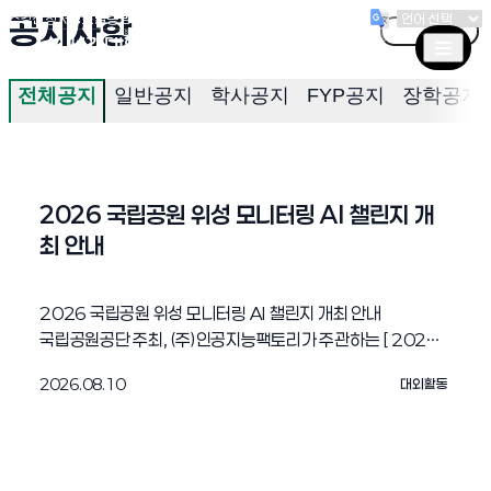
(새창 열림)
(새창 열림)
(새창 열림)
서경대학교
공지사항
수강신청
서경포탈
증명서발급
전체 보기
전체공지
일반공지
학사공지
FYP공지
장학공지
2026 국립공원 위성 모니터링 AI 챌린지 개
최 안내
2026 국립공원 위성 모니터링 AI 챌린지 개최 안내
국립공원공단 주최, (주)인공지능팩토리가 주관하는 [ 2026
국립공원 위성 모니터링 AI 챌린지 ] 는 위성영상 및 AI 기술을
2026.08.10
대외활동
활용하여 숫립공원의 기후변화와 환경 훼손을 모니터링하는
현장 적용형 모델을 발굴하기 위한 경진대회입니다. 본
대회에서는 실제 위성영상을 다루며 원격탐사, 컴퓨터비전,
기후 AI 분야의 실력을 검증하고 우수 모델의 실제 현장 적용