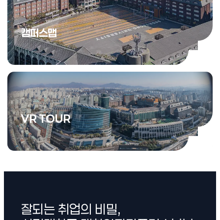
캠퍼스맵
캠퍼스맵
서경대학교 주요 시설과 위치를
자세하게 살펴보세요.
VR TOUR
VR TO
서경대학교 캠퍼스 곳곳을
VR TOUR
를 통해 탐험해보세요.
잘되는 취업의 비밀,