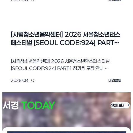
현장에서 ' 장애인 취업지원관 '을 아래와 같이 운영하오니 관심
(https://sema.seoul.go.kr/kr/whatson/event/det
있는 학생들은 개요를 확인해주시길 바랍니다. 개요 가. 일시:
ail?evtNo=1565899) 바. 문의: 유은순 학예연구사
' 26. 8. 19. (수) ~ 8. 20. (목), 10:00 ~ 17:00 나. 장소:
(yooes23@seoul.go.kr) 붙임 1. 일정표 붙임 2. 신청
동대문디자인플라자(DDP) 아트홀 1, 2관 다. 대상: 졸업
안내 끝.
또는 재학중인 장애대학생 라. 내용: 82개 금융기업 취업 정보
[시립청소년음악센터] 2026 서울청소년댄스
및 채용상담 마. 신청방법 1) 편의지원: QR코드 및 링크
페스티벌 [SEOUL CODE:924] PART1 
(https://financejobfair.co.kr) 2) 참가신청: 사전 신청
참가팀 모집 안내
및 당일 현장 등록 붙임 1. 포스터 끝
[시립청소년음악센터] 2026 서울청소년댄스페스티벌
[SEOUL CODE:924] PART1 참가팀 모집 안내
시립청소년음악센터 <소리지음>은 서울시가 설립하고
2026.08.10
대외활동
서경대학교가 수탁받아 운영하는 국내 유일 청소년 음악
특화시설입니다. 본 기관에서 현재 <2026
서울청소년댄스페스티벌 SEOUL CODE:924>을
서경
TODAY
진행하고 있습니다. 댄스활동에 관심 있는 청소년들을
전체 보기
대상으로 아래와 같이 PART1. 퍼포먼스 대회를 진행하오니
개요를 확인해주시길 바랍니다. 개요 가. 모집기관: 2026.
8. 25. (화) 13시까지 / 이메일
(seoulcode924@naver.com) 제출 나. 대상: 만 9-