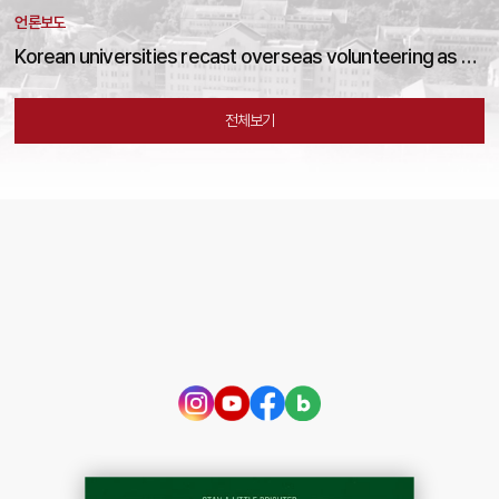
언론보도
언
nteering as cultural exchange
하재철 호서대 교수, 정보보호 발전 유공 '근정포장' 수상
한
전체보기