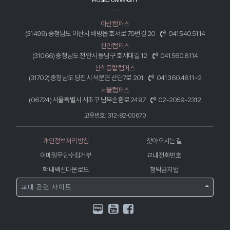
HOSEO UNIVERSITY
아산캠퍼스
(31499) 충청남도 아산시 배방읍 호서로 79번길 20
041.540.5114
천안캠퍼스
(31066) 충청남도 천안시 동남구 호서대길 12
041.560.8114
산학융합캠퍼스
(31702) 충청남도 당진시 석문면 산단7로 201
041.360.4811~2
서울캠퍼스
(06724) 서울특별시 서초구 남부순환로 2497
02-2059-2312
고유번호: 312-82-00670
개인정보처리방침
찾아오시는 길
이메일무단수집거부
교내전화번호
학내백신다운로드
청탁금지법
교내 관련 사이트