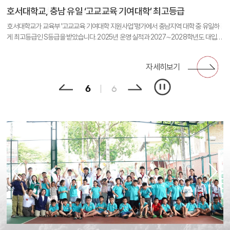
연극트랙 '청사과', 제34회 젊은연극제서 4관왕 쾌거
한국-모로코 잇는 'ATLAS 혁신 허브' 출범
호서대, TIPS 정규 운영사 전환 달성
식품영양학과, 국가유공자를 위한 오찬 마련
"학생 도전과 성장 지원"…호서대·신한은행 업무협약 체결
호서대학교, 충남 유일 ‘고교교육 기여대학’ 최고등급
호서대학교 공연예술학부 연극트랙의 공동 창작극 '청사과'가 국내 최대 대학생 연극 축
호서대가 모로코 UCA, 아산시와 함께 'ATLAS 혁신 허브'를 출범했습니다. AI·바이오헬
호서대 산학협력단이 대학 산단 최초로 TIPS 예비 운영사로 선정된 이래 활동 성과를
호서대학교 식품영양학과 학생들이 호국보훈의 달을 맞아 국가유공자들에게 고령친화
호서대학교와 신한은행이 디지털 캠퍼스 조성과 학생 지원 강화를 위한 업무협약을 체
호서대학교가 교육부 '고교교육 기여대학 지원사업'평가에서 충남지역 대학 중 유일하
제인 '제34회 젊은연극제'에 참여했습니다. 이 작품은 청년 세대의 노동과 죽음 등 사회
스·K-뷰티 분야 협력을 통해 글로벌 산학협력 플랫폼을 구축할 계획이며 양국 미래산업
인정받아 정규 운영사로 선정됐습니다. 대표 지원기업인 지앤티의 글로벌 공급계약 성
식단을 직접 조리해 대접하며 감사의 뜻을 전했습니다. 희생과 헌신의 가치를 되새기며
결했습니다. 양 기관은 학생 편의 증진과 금융서비스 확대를 추진하고, 미래인재 양성과
게 최고등급인 S등급을 받았습니다. 2025년 운영 실적과 2027∼2028학년도 대입전
적 참사를 다뤄 좋은 평가를 받았으며, 단체상 2개와 개인상 2개를 거머쥐며 최종 4관왕
협력의 새로운 성과 창출과 지속 가능한 발전이 기대됩니다.
과를 바탕으로 딥테크 스타트업 발굴과 투자 지원을 더욱 확대할 계획입니다.
소통하는 뜻깊은 시간을 가졌습니다.
대학 경쟁력 강화를 위한 협력을 확대해 나가기로 했습니다. 대학의 디지털 전환과 산학
형 시행계획을 중심으로 진행된 평가이며, 대입전형 운영과 고교교육 연계 성과를 인정
을 차지했습니다.
협력 생태계 확대에도 긍정적인 효과를 가져올 것으로 전망됩니다.
받은 결과입니다.
자세히보기
자세히보기
자세히보기
자세히보기
자세히보기
자세히보기
1
6