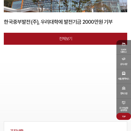
IBK기업은행, 호서대에 3억 8천만 원 쾌척…교육혁신 힘 싣는다
전체보기
QUICK
MENU
공지사항
셔틀/통학버스
캠퍼스맵
조기취업형
계약학과
전체
공지사항
학사공지
TOP
공지사항