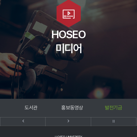
호서 TV
호서대신문사
HOSEO
HSBS교육방송국
미디어
인스타그램
페이스북
홍보동영상
발전기금
호서신문고