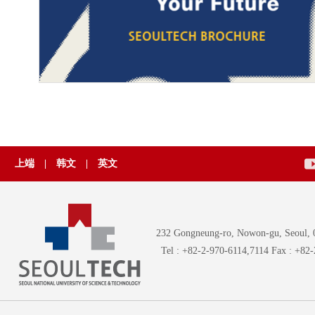
上端
|
韩文
|
英文
232 Gongneung-ro, Nowon-gu, Seoul, 
Tel : +82-2-970-6114,7114 Fax : +82