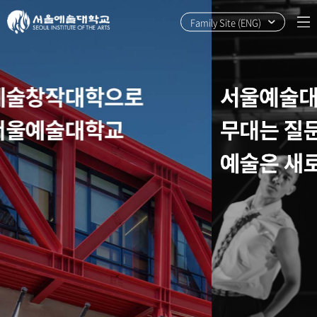
본
주
문
메
Family Site (ENG)
바
뉴
로
바
가
로
기
가
기