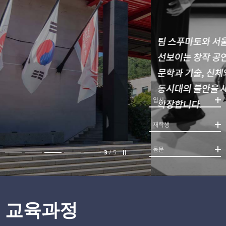
입시
재학생
동문
3
/
5
교육과정