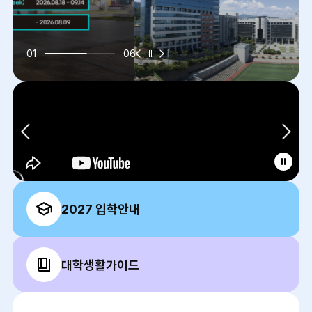
이
슬
다
01
06
전
라
음
슬
이
슬
라
드
라
이
정
이
드
지
드
이
다
전
음
슬
슬
동
라
라
영
이
이
상
드
드
정
지
2027 입학안내
대학생활가이드