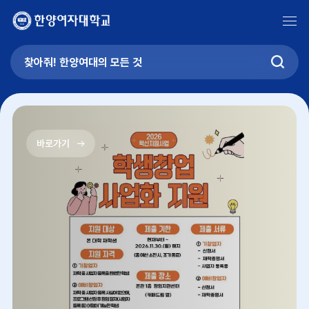
MEN
검
색
하
기