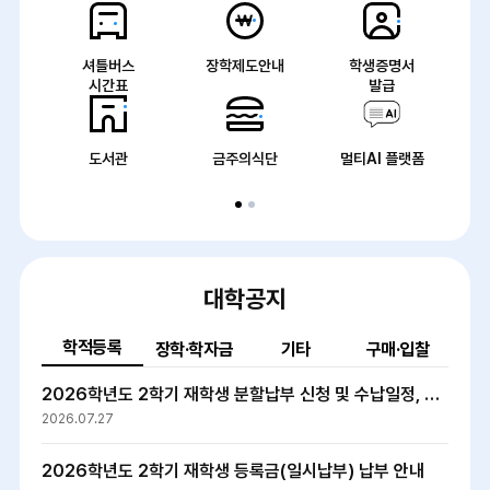
셔틀버스
장학제도안내
학생증명서
시간표
발급
도서관
금주의식단
멀티AI 플랫폼
학
적
대학공지
등
록
학적등록
장학·학자금
기타
구매·입찰
2026학년도 2학기 재학생 분할납부 신청 및 수납일정, 납부방법 안내
2026.07.27
2026학년도 2학기 재학생 등록금(일시납부) 납부 안내