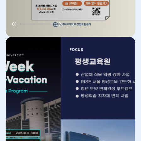
이
슬
다
01
02
전
라
음
슬
이
슬
라
드
라
이
정
이
드
지
드
FOCUS