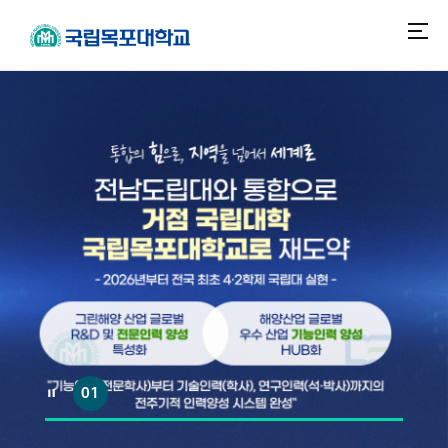
본
주
문
메
바
뉴
메인
로
바
가
로
기
가
기
01