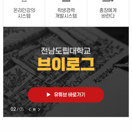
온라인강의
학생경력
총장에게
시스템
개발시스템
바란다
02
/ 05