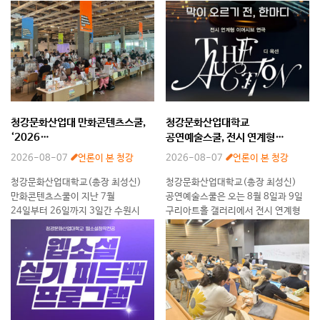
청강문화산업대 만화콘텐츠스쿨,
청강문화산업대학교
‘2026
공연예술스쿨, 전시 연계형
CK만화캐릭터일러스트페어’ 종료
이머시브 연극 ‘디 옥션(The
2026-08-07
언론이 본 청강
2026-08-07
언론이 본 청강
Auction)’ 선보인다
청강문화산업대학교(총장 최성신)
청강문화산업대학교(총장 최성신)
만화콘텐츠스쿨이 지난 7월
공연예술스쿨은 오는 8월 8일과 9일
24일부터 26일까지 3일간 수원시
구리아트홀 갤러리에서 전시 연계형
복합문화공간 111CM에서 개최한
이머시브 연극 ‘디 옥션(The
‘2026 CK
Auction)’을 선보인다.
만화캐릭터일러스트페어’가 총
한국문화예술위원회의 ‘2026
7,500여 명의 관람객을 동원하며
예술대학의 예비예술인
성황리에 막을 내렸다. 수원시
현장연계지원’ 사업의 일환으로
복합문화공간
제작된