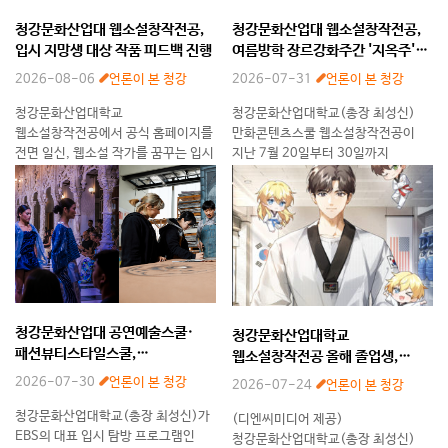
청강문화산업대 웹소설창작전공,
청강문화산업대 웹소설창작전공,
입시 지망생 대상 작품 피드백 진행
여름방학 장르강화주간 '지옥주'
성료
2026-08-06
언론이 본 청강
2026-07-31
언론이 본 청강
청강문화산업대학교
청강문화산업대학교(총장 최성신)
웹소설창작전공에서 공식 홈페이지를
만화콘텐츠스쿨 웹소설창작전공이
전면 일신, 웹소설 작가를 꿈꾸는 입시
지난 7월 20일부터 30일까지
지망생들을 위한 본격적인 ‘작품
여름방학 장르강화주간 '지옥주'를
피드백 서비스’를 시작하였다. 이번
운영하고 성공적으로 마무리했다.
홈페이지 개편과 함께 도입된
정규 학기 수업만으로는 깊이 다루기
웹소설창작전공의 피드백 프로그램은
어려운 집필·독서·출판 실무를 방학
기간에 압축해
청강문화산업대 공연예술스쿨·
청강문화산업대학교
패션뷰티스타일스쿨,
웹소설창작전공 올해 졸업생,
‘EBS미리가본대학’ 방영
네이버웹툰·문피아 웹소설 공모전
2026-07-30
언론이 본 청강
2026-07-24
언론이 본 청강
우수상 수상
청강문화산업대학교(총장 최성신)가
(디엔씨미디어 제공)
EBS의 대표 입시 탐방 프로그램인
청강문화산업대학교(총장 최성신)