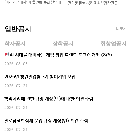
‘미리가본대학’에 출연해 문화산업에
만화콘텐츠스쿨 웹소설창작전공
특화된 독보적인 현장 중심 교육
졸업생 reone 작가가 ‘2026
환경을 공개했다. 지난 7월 8일
네이버웹툰×문피아 지상최대 웹소설
방송된 이번 회차에서는
공모전’에서 우수상을 수상했다.
공연예술스쿨 무대미술전공
수상작은 ‘미국에서 태권도장을 여니
일반공지
더보기
(무대제작트랙,
이웃들이 내게 집착함’이다. 이번
공모전은
학사공지
장학공지
취창업공지
AI 시대를 대비하는 게임 취업 트렌드 토크쇼 개최 (8/6)
2026-08-03
2026년 청년일경험 3기 참여기업 모집
2026-07-21
학적처리에 관한 규정 개정(안)에 대한 의견 수렴
2026-07-21
진로탐색학점제 운영 규정 개정(안) 의견 수렴
2026-07-21