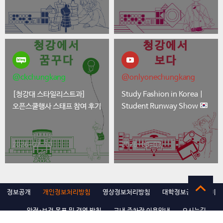
@ckchungkang
@onlyonechungkang
[청강대 스타일리스트과]
Study Fashion in Korea |
오픈스쿨행사 스태프 참여 후기
Student Runway Show
2026-07-10
2026-08-03
정보공개
개인정보처리방침
영상정보처리방침
대학정보공시알리미
안전·보건 목표 및 경영 방침
교내 주차장 이용안내
오시는길