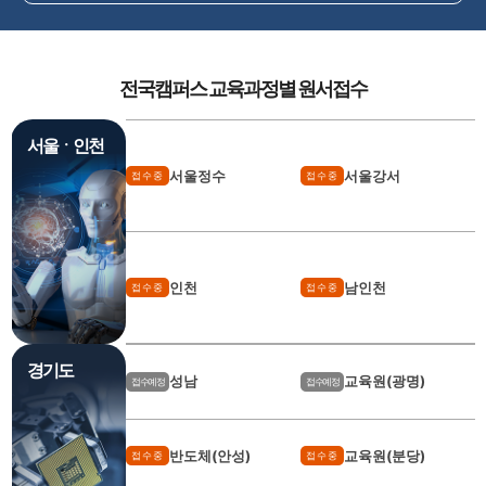
전국캠퍼스 교육과정별 원서접수
서울ㆍ인천
서울정수
서울강서
접수중
접수중
인천
남인천
접수중
접수중
경기도
성남
교육원(광명)
접수예정
접수예정
반도체(안성)
교육원(분당)
접수중
접수중