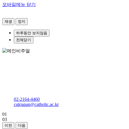
모바일메뉴 닫기
재생
정지
하루동안 보지않음
전체닫기
한일관계를 이끌어갈 일본어전문가 양성
가톨릭대학교
일어일본문화학과
마리아관 M201호
02-2164-4460
cukjapan@catholic.ac.kr
01
03
이전
다음