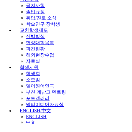
공지사항
졸업규정
취업/진로 소식
학술연구 장학생
교환학생제도
선발방식
협정대학목록
파견현황
해외현장수업
자료실
학생지원
학생회
소모임
일어원어연극
부천 계남고 멘토링
포토갤러리
멀티미디어자료실
ENGLISH/中文
ENGLISH
中文