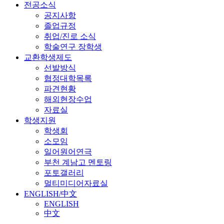
전공소식
공지사항
졸업규정
취업/진로 소식
학술연구 장학생
교환학생제도
선발방식
협정대학목록
파견현황
해외현장수업
자료실
학생지원
학생회
소모임
일어원어연극
부천 계남고 멘토링
포토갤러리
멀티미디어자료실
ENGLISH/中文
ENGLISH
中文