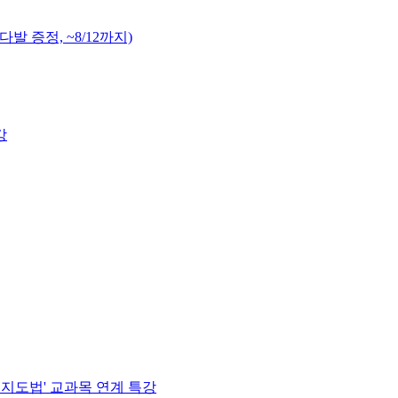
발 증정, ~8/12까지)
강
지도법' 교과목 연계 특강