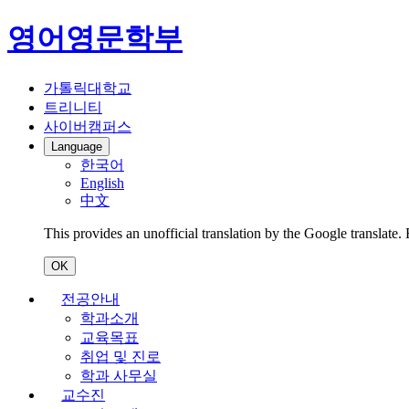
영어영문학부
가톨릭대학교
트리니티
사이버캠퍼스
Language
한국어
English
中文
This provides an unofficial translation by the Google translate.
OK
전공안내
학과소개
교육목표
취업 및 진로
학과 사무실
교수진