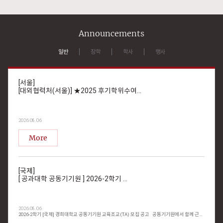
Announcements
일반
장학
학사
행사
[서울]
[대외협력처(서울)] ★2025 후기학위수여...
2026.08.06
More
[국제]
[ 공과대학 공동기기원 ] 2026-2학기 ...
2026.08.06
2026-2학기 [국제] 경희대학교 공동기기원 교육조교(TA) 모집 공고 공동기기원에서 함께 근무할 조교를 아래와 같이 모집하오니 많은 지원 바랍니다. 1. 지원 자격 - 본교 대학원 재학생 및 입학 예정자 2. 근무 시간, 처우 및 모집인원 구분 교육조교 처우 학기당 500만원 등록금 감면(단, 등록금 범위 내에서 지급) 모집인원 1명 근무시간 주 14시간 (1일 7시간씩 주 2일 근무) 3. 근무장소 : 국제캠퍼스 공과대학 126-1호 4. 담당업무 : 행정업무 보조 5. 근무 기간 : 2026학년도 2학기(2026.09.01.~2026.02.28) * 근무 평정에 따라 한 학기 단위로 재계약함(졸업 전까지 계약 연장 가능) 6. 제출 서류 - 이력서 및 자기소개서, 개인정보의 수집·이용에 대한 동의서(양식 첨부) - 합격자에 한하여 재학증명서(재학생) 또는 합격증명서(신입생), 신분증 사본 또는 주민등록등본 각 1부 추후 제출 7. 접수 기간 및 방법 가. 접수 기간 : 2026. 7. 20(월) ~ 2026. 8. 10(월) 까지 (접수현황에 따라 조기마감 가능) 나. 접수 방법 : E-mail접수 (khucrf@khu.ac.kr) * 메일제목 : 공동기기원 교육조교 지원 (이름) * 제출된 서류는 일체 반환하지 않음