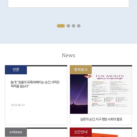
News
언론
경희광고
[8/7] “효율의 유혹에 빠지는 순간, 과학은
목적을 잃는다”
2026-08-07
...
실존의 순간, 지구 행성 사회의 활로
e-News
신간안내