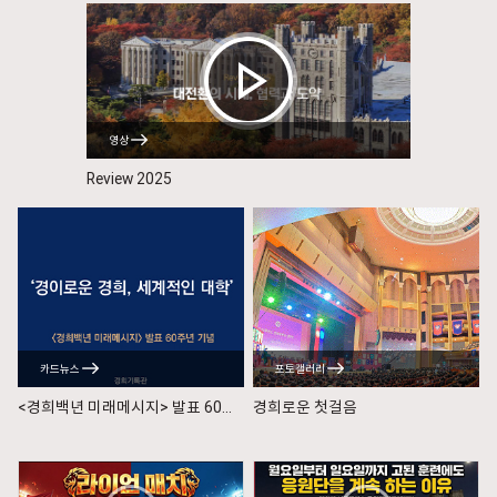
영상
Review 2025
카드뉴스
포토갤러리
<경희백년 미래메시지> 발표 60주년 기념
경희로운 첫걸음