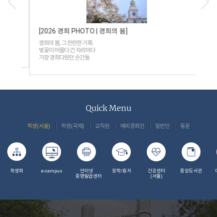
[2026 경희 PHOTO | 경희의 봄]
경희
픈
경희의 봄, 그 찬란한 기록.
드디
벚꽃이 머물다 간 자리마다
최신 
가장 경희다웠던 순간들.
'Ch
Quick Menu
학생(서울)
학생(국제)
교직원
예비경희인
일반인
동문
학생회
e-campus
인터넷
장학/융자
건강센터
중앙도서관
증명발급센터
(서울)