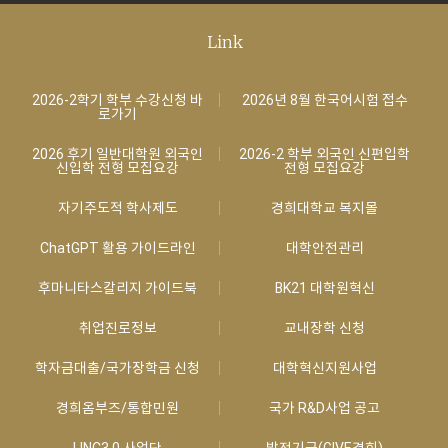
Link
2026-2학기 학부 수강신청 바
2026년 8월 한국어시험 접수
로가기
2026 후기 일반대학원 외국인
2026-2 학부 외국인 신편입학
신입학 전형 모집요강
전형 모집요강
자기주도적 학사제도
경희대학교 복지몰
ChatGPT 활용 가이드라인
대학안전관리
후마니타스칼리지 가이드북
BK21 대학원혁신
취업진로정보
교내장학 신청
학자금대출/국가장학금 신청
대학혁신지원사업
경희옴부즈/통합민원
국가 R&D사업 공고
LINC3.0 사업단
발전기금(GIVE경희)